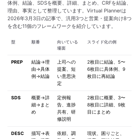
体例、結論、SDSを概要、詳細、まとめ、CRFを結論、
理由、事実として整理しています。Virtual Plannerは
2026年3月3日の記事で、汎用3つと営業・提案向け8つ
を含む11個のフレームワークを紹介しています。
型
順番
向いている
スライド化の例
場面
PREP
結論→理
上司への
2枚目に結論、5〜
由→具体
提案、短
6枚目に具体例、9
例→結論
い意思決
枚目に再結論
定
SDS
概要→詳
定例報
2枚目に概要、3〜
細→まと
告、進捗
8枚目に詳細、9枚
め
共有、研
目にまとめ
修説明
DESC
描写→表
依頼、調
現状、困りごと、