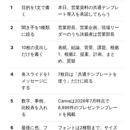
1
目的を1文で書
本日、営業資料の共通テンプレ
く
ート導入を承認してもらう
2
聞き手を1種類
営業部長、営業企画、現場リー
に絞る
ダーのうち決裁者は営業部長
3
10枚の見出し
表紙、結論、背景、課題、根拠
だけを書く
1、根拠2、提案、計画、まと
め、質疑
4
各スライドを1
7枚目は「共通テンプレートを
メッセージに
使う」だけに絞る
する
5
数字、事例、
Canvaは2026年7月時点で
比較表を入れ
8,896件のプレゼンテンプレー
る
トを掲載
6
最後に色、フ
フォントは2種類まで、サイズ