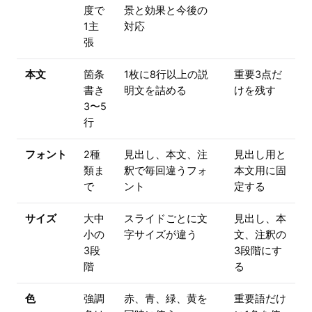
度で
景と効果と今後の
1主
対応
張
本文
箇条
1枚に8行以上の説
重要3点だ
書き
明文を詰める
けを残す
3〜5
行
フォント
2種
見出し、本文、注
見出し用と
類ま
釈で毎回違うフォ
本文用に固
で
ント
定する
サイズ
大中
スライドごとに文
見出し、本
小の
字サイズが違う
文、注釈の
3段
3段階にす
階
る
色
強調
赤、青、緑、黄を
重要語だけ