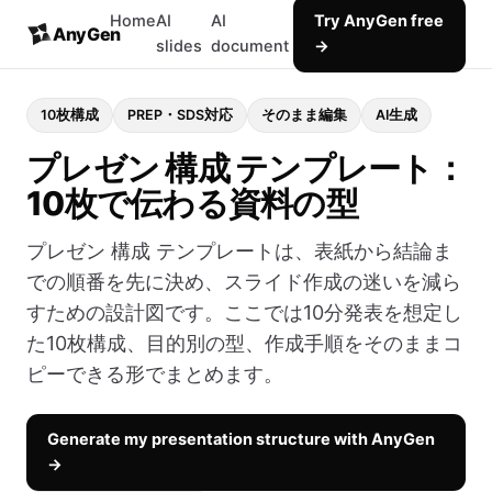
Home
AI
AI
Try AnyGen free
AnyGen
slides
document
→
10枚構成
PREP・SDS対応
そのまま編集
AI生成
プレゼン 構成 テンプレート：
10枚で伝わる資料の型
プレゼン 構成 テンプレートは、表紙から結論ま
での順番を先に決め、スライド作成の迷いを減ら
すための設計図です。ここでは10分発表を想定し
た10枚構成、目的別の型、作成手順をそのままコ
ピーできる形でまとめます。
Generate my presentation structure with AnyGen
→