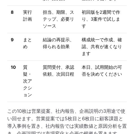
8
実行
担当、期限、ス
初回版を2週間で作
計画
テップ、必要リ
り、3案件で試しま
ソース
す
9
まと
結論の再提示、
構成統一で作成、確
め
得られる効果
認、共有が速くなり
ます
10
質
質問受付、承認
本日、試用開始の可
疑・
依頼、次回日程
否を決めてください
次ア
クシ
ョン
この10枚は営業提案、社内報告、企画説明の3用途で使
い回せます。営業提案では5枚目と6枚目に顧客課題と
導入事例を置き、社内報告では実績数値と原因分析を置
き、企画説明では市場変化と企画の根拠を置きます。