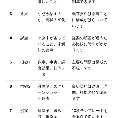
ほしいこと
削減できます
3
背景
なぜ今話すの
既存資料は部署ごと
か、現状の変化
に構成がばらついて
います
4
課題
聞き手が困って
提案の順番が違うた
いること、未解
め比較に時間がかか
決の論点
ります
5
根拠1
数字、事実、調
主要な問題は構成の
査結果、社内デ
不統一です
ータ
6
根拠2
具体例、スクリ
良い資料は結論、理
ーンショット、
由、根拠の順で読め
比較表
ます
7
提案
解決策、選択
10枚テンプレートを
肢、推奨案
全案件で使います