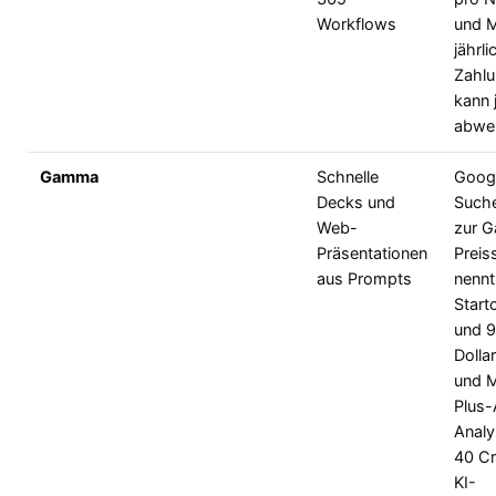
Workflows
und M
jährli
Zahlu
kann 
abwe
Gamma
Schnelle
Goog
Decks und
Such
Web-
zur 
Präsentationen
Preis
aus Prompts
nennt
Start
und 
Dollar
und M
Plus-
Analy
40 Cr
KI-