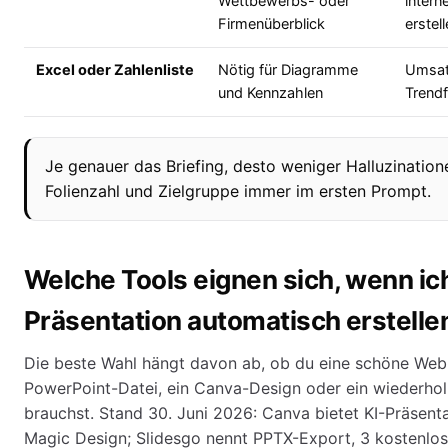
Wettbewerbs- oder
inter
Firmenüberblick
erstell
Excel oder Zahlenliste
Nötig für Diagramme
Umsat
und Kennzahlen
Trendf
Je genauer das Briefing, desto weniger Halluzination
Folienzahl und Zielgruppe immer im ersten Prompt.
Welche Tools eignen sich, wenn ic
Präsentation automatisch erstellen
Die beste Wahl hängt davon ab, ob du eine schöne Web-
PowerPoint-Datei, ein Canva-Design oder ein wiederho
brauchst. Stand 30. Juni 2026: Canva bietet KI-Präsent
Magic Design; Slidesgo nennt PPTX-Export, 3 kostenlos