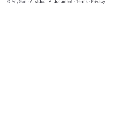
© AnyGen ·
AI slides
·
AI document
·
Terms
·
Privacy