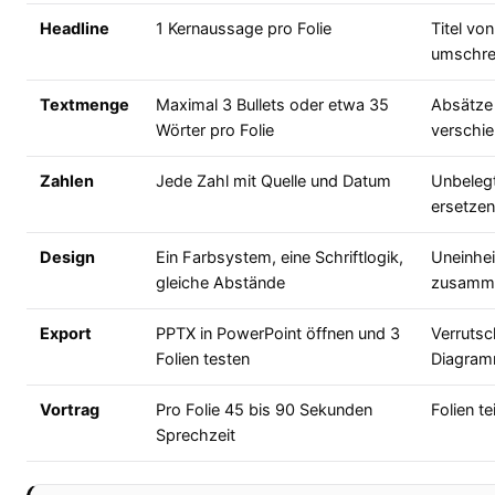
Headline
1 Kernaussage pro Folie
Titel v
umschre
Textmenge
Maximal 3 Bullets oder etwa 35
Absätze 
Wörter pro Folie
verschie
Zahlen
Jede Zahl mit Quelle und Datum
Unbelegt
ersetzen
Design
Ein Farbsystem, eine Schriftlogik,
Uneinhei
gleiche Abstände
zusamme
Export
PPTX in PowerPoint öffnen und 3
Verrutsc
Folien testen
Diagramm
Vortrag
Pro Folie 45 bis 90 Sekunden
Folien te
Sprechzeit