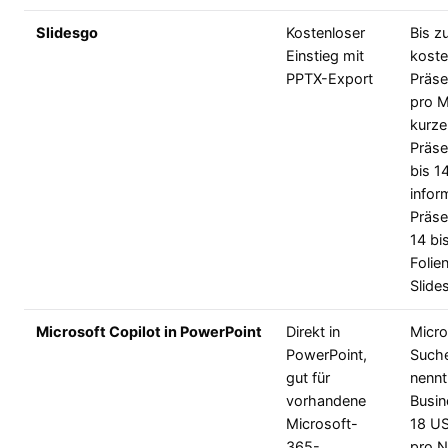
Slidesgo
Kostenloser
Bis z
Einstieg mit
koste
PPTX-Export
Präse
pro M
kurze
Präse
bis 14
infor
Präse
14 bi
Folien
Slide
Microsoft Copilot in PowerPoint
Direkt in
Micro
PowerPoint,
Such
gut für
nennt
vorhandene
Busin
Microsoft-
18 US
365-
pro N