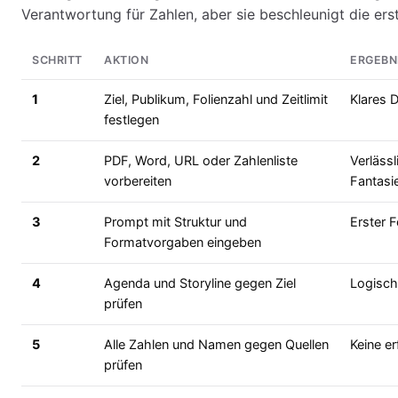
Verantwortung für Zahlen, aber sie beschleunigt die erst
SCHRITT
AKTION
ERGEBN
1
Ziel, Publikum, Folienzahl und Zeitlimit
Klares D
festlegen
2
PDF, Word, URL oder Zahlenliste
Verlässl
vorbereiten
Fantasi
3
Prompt mit Struktur und
Erster F
Formatvorgaben eingeben
4
Agenda und Storyline gegen Ziel
Logisch
prüfen
5
Alle Zahlen und Namen gegen Quellen
Keine e
prüfen