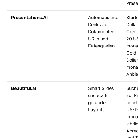
Präse
Presentations.AI
Automatisierte
Start
Decks aus
Dolla
Dokumenten,
Credi
URLs und
20 US
Datenquellen
monat
Gold
Dollar
monat
Anbie
Beautiful.ai
Smart Slides
Such
und stark
zur P
geführte
nennt
Layouts
US-Do
monat
jährli
Abre