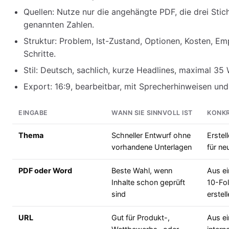
Quellen: Nutze nur die angehängte PDF, die drei Sti
genannten Zahlen.
Struktur: Problem, Ist-Zustand, Optionen, Kosten, Em
Schritte.
Stil: Deutsch, sachlich, kurze Headlines, maximal 35 
Export: 16:9, bearbeitbar, mit Sprecherhinweisen und 
EINGABE
WANN SIE SINNVOLL IST
KONKR
Thema
Schneller Entwurf ohne
Erstel
vorhandene Unterlagen
für ne
PDF oder Word
Beste Wahl, wenn
Aus ei
Inhalte schon geprüft
10-Fo
sind
erstell
URL
Gut für Produkt-,
Aus ei