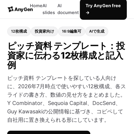
Home
AI
AI
Try AnyGen free
AnyGen
slides
document
→
12枚構成
投資家向け
16:9編集可
AIで生成
ピッチ資料 テンプレート：投
資家に伝わる12枚構成と記入
例
ピッチ資料 テンプレートを探している人向け
に、2026年7月時点で使いやすい12枚構成、各ス
ライドの書き方、数値の見せ方をまとめました。
Y Combinator、Sequoia Capital、DocSend、
Guy Kawasakiの公開情報に基づき、コピペして
自社用に置き換えられる形にしています。