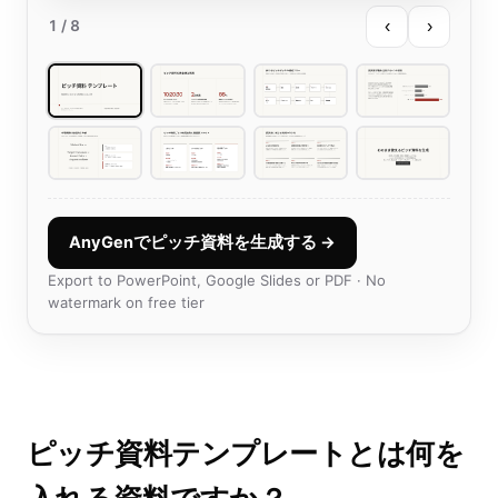
‹
›
1
/ 8
AnyGenでピッチ資料を生成する →
Export to PowerPoint, Google Slides or PDF · No
watermark on free tier
ピッチ資料テンプレートとは何を