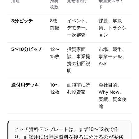
用途
推奨
見せる相手
最重要スライ
枚数
ド
3分ピッチ
8枚
イベント、
課題、解決
前後
デモデー、
策、トラクシ
一次審査
ョン
5〜10分ピッチ
12〜
投資家面
市場、競争、
15枚
談、事業提
事業モデル、
携の初回説
Ask
明
送付用デッキ
10〜
面談前に読
会社目的、
12枚
む投資家
Why Now、
実績、資金使
途
ピッチ資料テンプレートは、まず10〜12枚で作
り、面談用には補足資料を後ろに分けるのが実務