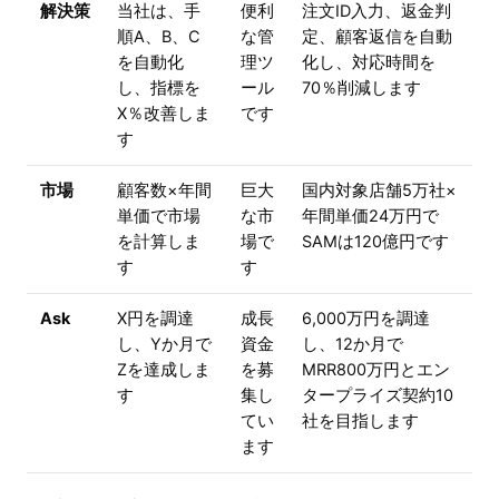
解決策
当社は、手
便利
注文ID入力、返金判
順A、B、C
な管
定、顧客返信を自動
を自動化
理ツ
化し、対応時間を
し、指標を
ール
70％削減します
X％改善しま
です
す
市場
顧客数×年間
巨大
国内対象店舗5万社×
単価で市場
な市
年間単価24万円で
を計算しま
場で
SAMは120億円です
す
す
Ask
X円を調達
成長
6,000万円を調達
し、Yか月で
資金
し、12か月で
Zを達成しま
を募
MRR800万円とエン
す
集し
タープライズ契約10
てい
社を目指します
ます