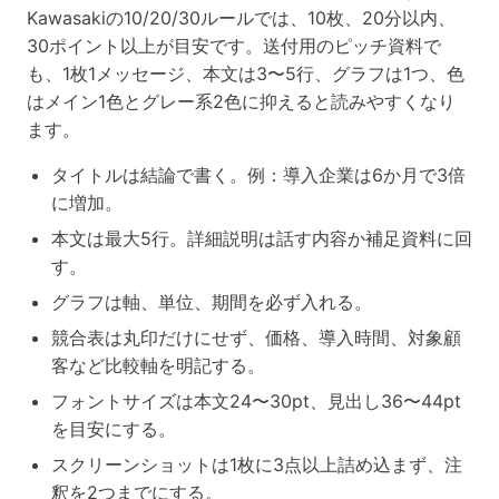
Kawasakiの10/20/30ルールでは、10枚、20分以内、
30ポイント以上が目安です。送付用のピッチ資料で
も、1枚1メッセージ、本文は3〜5行、グラフは1つ、色
はメイン1色とグレー系2色に抑えると読みやすくなり
ます。
タイトルは結論で書く。例：導入企業は6か月で3倍
に増加。
本文は最大5行。詳細説明は話す内容か補足資料に回
す。
グラフは軸、単位、期間を必ず入れる。
競合表は丸印だけにせず、価格、導入時間、対象顧
客など比較軸を明記する。
フォントサイズは本文24〜30pt、見出し36〜44pt
を目安にする。
スクリーンショットは1枚に3点以上詰め込まず、注
釈を2つまでにする。