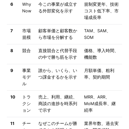
6
Why
今この事業が成立す
規制変更年、技術
Now
る外部変化を示す
コスト低下率、市
場成長率
7
市場
顧客単価と顧客数か
TAM、SAM、
規模
ら市場を分解する
SOM
8
競合
直接競合と代替手段
価格、導入時間、
の中で勝ち筋を示す
機能数
9
事業
誰から、いくら、い
月額単価、粗利
モデ
つ課金するかを示す
率、契約期間
ル
10
トラ
売上、利用、継続、
MRR、ARR、
クシ
商談の進捗を時系列
MoM成長率、継
ョン
で示す
続率
11
チー
なぜこのチームが勝
業界年数、過去実