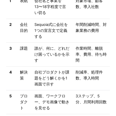
1
表紙
会社名と事業を
対象市場、顧客
13〜18字程度で言
数、導入社数
い切る
2
会社
Sequoia式に会社を
年間削減時間、対
目的
1つの宣言文で定義
象業務の費用
する
3
課題
誰が、何に、どれだ
作業時間、離脱
け困っているかを示
率、費用、待ち時
す
間
4
解決
自社プロダクトが課
削減率、処理件
策
題をどう解くかを1
数、導入時間
画面で示す
5
プロ
画面、ワークフロ
3ステップ、5
ダク
ー、デモ画像で動き
分、月間利用回数
ト
を見せる