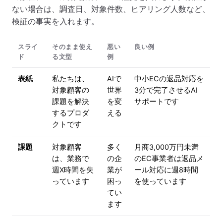
ない場合は、調査日、対象件数、ヒアリング人数など、
検証の事実を入れます。
スライ
そのまま使え
悪い
良い例
ド
る文型
例
表紙
私たちは、
AIで
中小ECの返品対応を
対象顧客の
世界
3分で完了させるAI
課題を解決
を変
サポートです
するプロダ
える
クトです
課題
対象顧客
多く
月商3,000万円未満
は、業務で
の企
のEC事業者は返品メ
週X時間を失
業が
ール対応に週8時間
っています
困っ
を使っています
てい
ます