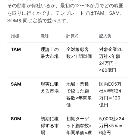
その顧客が何社いるか、最初の12〜18か月でどの範囲
を取りに行くかです。テンプレートではTAM、SAM、
SOMを同じ定義で並べます。
指標
意味
計算式
記入例
TAM
理論上の
全対象顧客
対象企業20
最大市場
数×年間単価
万社×年額
24万円＝
480億円
SAM
現実に狙
地域・業種
国内EC5万
える市場
で絞った顧
社×年額24
客数×年間単
万円＝120
価
億円
SOM
初期に獲
初期ターゲ
5,000社×24
得する市
ット顧客数×
万円×5％＝
場
年間単価×獲
6億円