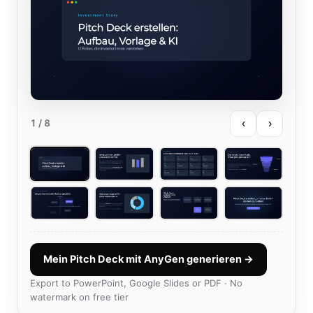
‹
›
1
/ 8
Mein Pitch Deck mit AnyGen generieren →
Export to PowerPoint, Google Slides or PDF · No
watermark on free tier