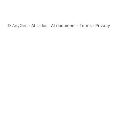
© AnyGen ·
AI slides
·
AI document
·
Terms
·
Privacy