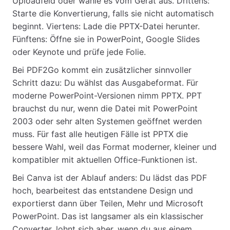
Uploadfeld oder wähle es vom Gerät aus. Drittens:
Starte die Konvertierung, falls sie nicht automatisch
beginnt. Viertens: Lade die PPTX-Datei herunter.
Fünftens: Öffne sie in PowerPoint, Google Slides
oder Keynote und prüfe jede Folie.
Bei PDF2Go kommt ein zusätzlicher sinnvoller
Schritt dazu: Du wählst das Ausgabeformat. Für
moderne PowerPoint-Versionen nimm PPTX. PPT
brauchst du nur, wenn die Datei mit PowerPoint
2003 oder sehr alten Systemen geöffnet werden
muss. Für fast alle heutigen Fälle ist PPTX die
bessere Wahl, weil das Format moderner, kleiner und
kompatibler mit aktuellen Office-Funktionen ist.
Bei Canva ist der Ablauf anders: Du lädst das PDF
hoch, bearbeitest das entstandene Design und
exportierst dann über Teilen, Mehr und Microsoft
PowerPoint. Das ist langsamer als ein klassischer
Converter, lohnt sich aber, wenn du aus einem