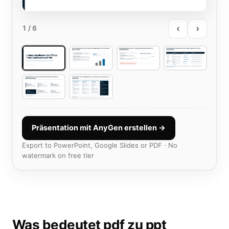
‹
›
1
/ 6
Präsentation mit AnyGen erstellen →
Export to PowerPoint, Google Slides or PDF · No
watermark on free tier
Was bedeutet pdf zu ppt