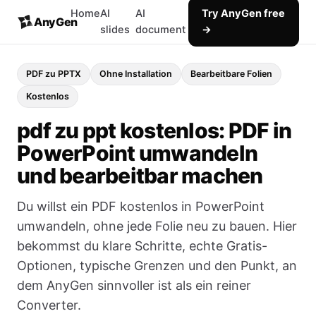
Home
AI
AI
Try AnyGen free
AnyGen
slides
document
→
PDF zu PPTX
Ohne Installation
Bearbeitbare Folien
Kostenlos
pdf zu ppt kostenlos: PDF in
PowerPoint umwandeln
und bearbeitbar machen
Du willst ein PDF kostenlos in PowerPoint
umwandeln, ohne jede Folie neu zu bauen. Hier
bekommst du klare Schritte, echte Gratis-
Optionen, typische Grenzen und den Punkt, an
dem AnyGen sinnvoller ist als ein reiner
Converter.