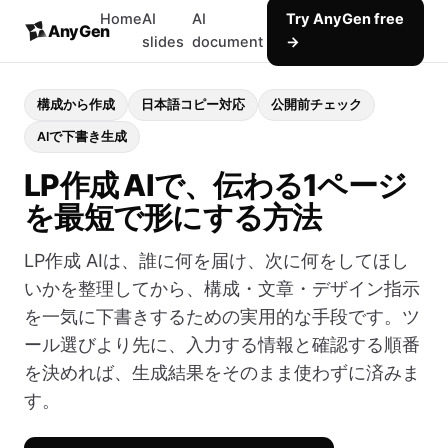
Home
AI
AI
Try AnyGen free
AnyGen
slides
document
→
構成から作成
日本語コピー対応
公開前チェック
AIで下書き生成
LP作成 AIで、伝わる1ページ
を最短で形にする方法
LP作成 AIは、誰に何を届け、次に何をしてほし
いかを整理してから、構成・文章・デザイン指示
を一気に下書きするための実用的な手段です。ツ
ール選びより先に、入力する情報と確認する順番
を決めれば、生成結果をそのまま使わずに済みま
す。