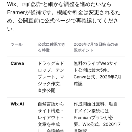
Wix、画面設計と細かな調整を進めたいなら
Framerが候補です。機能や料金は変更されるた
め、公開直前に公式ページで再確認してくださ
い。
ツール
公式に確認でき
2026年7月15日時点の確
る特徴
認ポイント
Canva
ドラッグ＆ド
無料のライブWebサイ
ロップ、テン
ト公開は最大5件。
プレート、マ
Canva公式、2026年7月
ジック作文、
確認
直接公開
Wix AI
自然言語から
作成開始は無料。独自
サイト構造・
ドメイン接続には
レイアウト・
Premiumプランが必
文章を生成
要。Wix公式、2026年7
し、会話編集
月確認