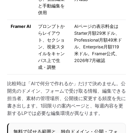
と手動編集を
併用
Framer AI
プロンプトか
AIページの表示料金は
らレイアウ
Starter月額29米ドル、
ト、セクショ
Professional月額49米ド
ン、視覚スタ
ル、Enterprise月額119
イルをキャン
米ドル。Framer公式、
バス上で生
2026年7月確認
成・調整
比較時は「AIで何分で作れるか」だけで決めません。公
開先のドメイン、フォームで受け取る情報、編集できる
担当者、素材の管理場所、公開後に変更する頻度を先に
書き出します。1回限りの案内ページと、毎週内容を更
新するLPでは必要な編集環境が異なります。
無料で試せる範囲と、独自ドメイン・公開・フォ