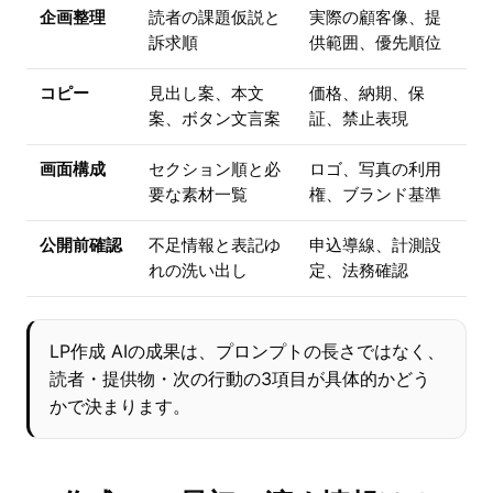
企画整理
読者の課題仮説と
実際の顧客像、提
訴求順
供範囲、優先順位
コピー
見出し案、本文
価格、納期、保
案、ボタン文言案
証、禁止表現
画面構成
セクション順と必
ロゴ、写真の利用
要な素材一覧
権、ブランド基準
公開前確認
不足情報と表記ゆ
申込導線、計測設
れの洗い出し
定、法務確認
LP作成 AIの成果は、プロンプトの長さではなく、
読者・提供物・次の行動の3項目が具体的かどう
かで決まります。