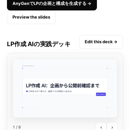
AnyGenでLPの企画と構成を生成する →
Preview the slides
Edit this deck →
LP作成 AIの実践デッキ
‹
›
1
/ 8