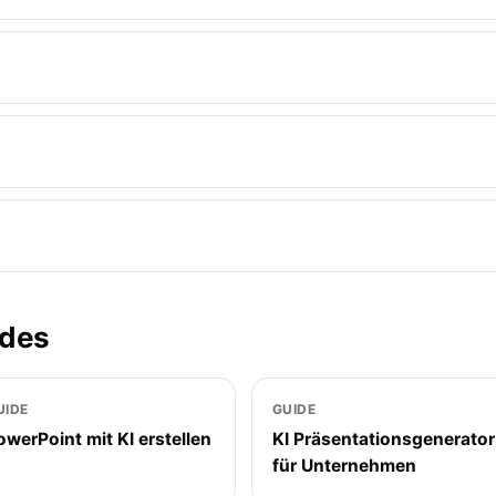
ides
UIDE
GUIDE
owerPoint mit KI erstellen
KI Präsentationsgenerator
für Unternehmen