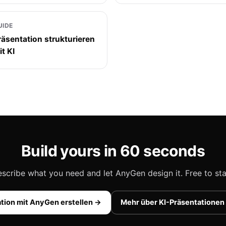
UIDE
räsentation strukturieren
it KI
Build yours in 60 seconds
scribe what you need and let AnyGen design it. Free to sta
tion mit AnyGen erstellen →
Mehr über KI-Präsentationen