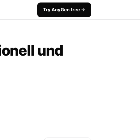
Try AnyGen free →
ionell und