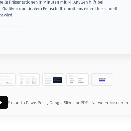
 →
Export to PowerPoint, Google Slides or PDF · No watermark on free