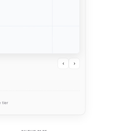
‹
›
 tier