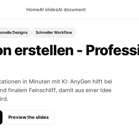
Home
AI slides
AI document
ionelle Designs
Schneller Workflow
on erstellen - Profess
tationen in Minuten mit KI: AnyGen hilft bei
und finalem Feinschliff, damit aus einer Idee
ird.
Preview the slides