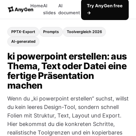
Home
AI
AI
Try AnyGen free
AnyGen
slides
document
→
PPTX-Export
Prompts
Toolvergleich 2026
AI-generated
ki powerpoint erstellen: aus
Thema, Text oder Datei eine
fertige Präsentation
machen
Wenn du „ki powerpoint erstellen“ suchst, willst
du kein leeres Design-Tool, sondern schnell
Folien mit Struktur, Text, Layout und Export.
Hier bekommst du die konkreten Schritte,
realistische Toolgrenzen und ein kopierbares