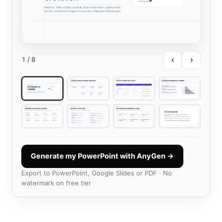
‹
›
1
/ 8
Generate my PowerPoint with AnyGen →
Export to PowerPoint, Google Slides or PDF · No
watermark on free tier