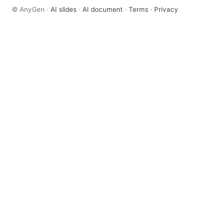
© AnyGen ·
AI slides
·
AI document
·
Terms
·
Privacy