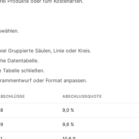
drei Produkte oder fünf Kostenarten.
swählen.
l Gruppierte Säulen, Linie oder Kreis.
che Datentabelle.
 Tabelle schließen.
grammentwurf oder Format anpassen.
ABSCHLÜSSE
ABSCHLUSSQUOTE
38
9,0 %
49
9,6 %
1
10,6 %