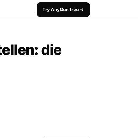
Try AnyGen free →
ellen: die