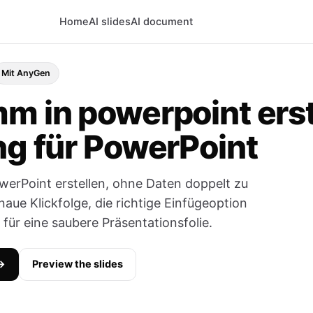
Home
AI slides
AI document
Mit AnyGen
m in powerpoint erst
ng für PowerPoint
owerPoint erstellen, ohne Daten doppelt zu
aue Klickfolge, die richtige Einfügeoption
 für eine saubere Präsentationsfolie.
 →
Preview the slides