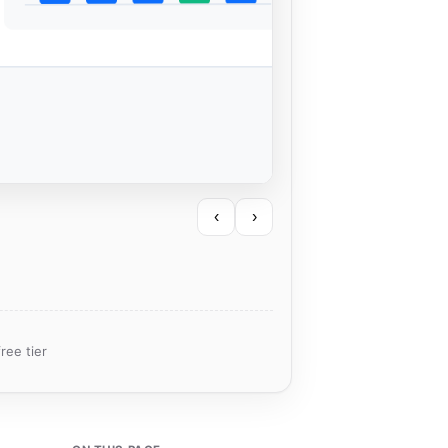
‹
›
ree tier