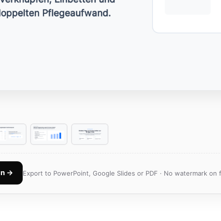
en →
Export to PowerPoint, Google Slides or PDF · No watermark on f