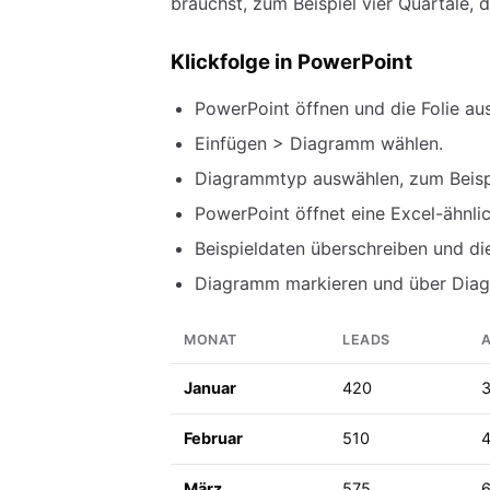
brauchst, zum Beispiel vier Quartale, 
Klickfolge in PowerPoint
PowerPoint öffnen und die Folie au
Einfügen > Diagramm wählen.
Diagrammtyp auswählen, zum Beispie
PowerPoint öffnet eine Excel-ähnli
Beispieldaten überschreiben und die
Diagramm markieren und über Dia
MONAT
LEADS
Januar
420
Februar
510
März
575
6