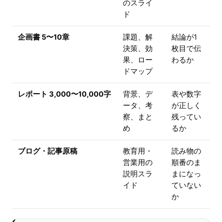
のスライ
ド
企画書 5〜10章
課題、解
結論が1
決策、効
枚目で伝
果、ロー
わるか
ドマップ
レポート 3,000〜10,000字
背景、デ
表や数字
ータ、考
が正しく
察、まと
残ってい
め
るか
ブログ・記事原稿
教育用・
読み物の
営業用の
順番のま
説明スラ
まになっ
イド
ていない
か