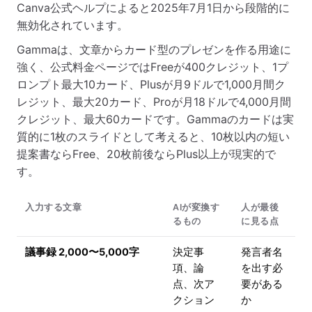
Canva公式ヘルプによると2025年7月1日から段階的に
無効化されています。
Gammaは、文章からカード型のプレゼンを作る用途に
強く、公式料金ページではFreeが400クレジット、1プ
ロンプト最大10カード、Plusが月9ドルで1,000月間ク
レジット、最大20カード、Proが月18ドルで4,000月間
クレジット、最大60カードです。Gammaのカードは実
質的に1枚のスライドとして考えると、10枚以内の短い
提案書ならFree、20枚前後ならPlus以上が現実的で
す。
入力する文章
AIが変換す
人が最後
るもの
に見る点
議事録 2,000〜5,000字
決定事
発言者名
項、論
を出す必
点、次ア
要がある
クション
か