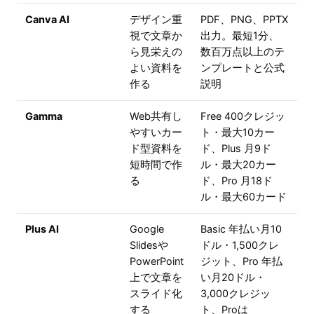
Canva AI
デザイン重
PDF、PNG、PPTX
視で文章か
出力。最短1分、
ら見栄えの
数百万点以上のテ
よい資料を
ンプレートと公式
作る
説明
Gamma
Web共有し
Free 400クレジッ
やすいカー
ト・最大10カー
ド型資料を
ド、Plus 月9ド
短時間で作
ル・最大20カー
る
ド、Pro 月18ド
ル・最大60カード
Plus AI
Google
Basic 年払い月10
Slidesや
ドル・1,500クレ
PowerPoint
ジット、Pro 年払
上で文章を
い月20ドル・
スライド化
3,000クレジッ
する
ト、Proは