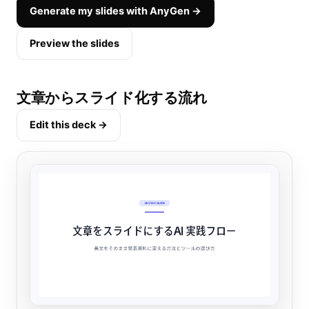
Generate my slides with AnyGen →
Preview the slides
文章からスライド化する流れ
Edit this deck →