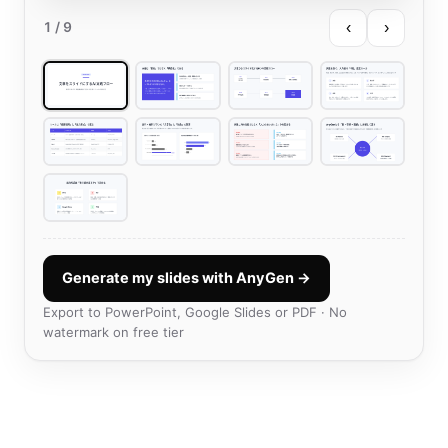
‹
›
1
/ 9
Generate my slides with AnyGen →
Export to PowerPoint, Google Slides or PDF · No
watermark on free tier