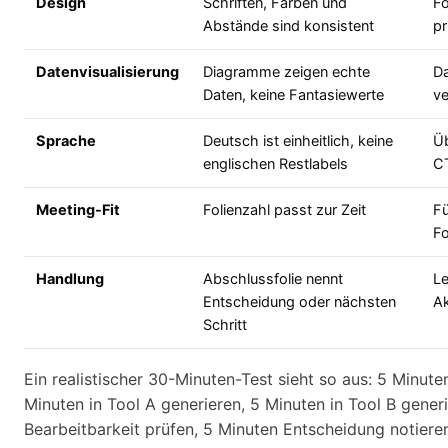
Design
Schriften, Farben und
Fo
Abstände sind konsistent
pr
Datenvisualisierung
Diagramme zeigen echte
Da
Daten, keine Fantasiewerte
ve
Sprache
Deutsch ist einheitlich, keine
Üb
englischen Restlabels
C
Meeting-Fit
Folienzahl passt zur Zeit
Fü
Fo
Handlung
Abschlussfolie nennt
Le
Entscheidung oder nächsten
Ak
Schritt
Ein realistischer 30-Minuten-Test sieht so aus: 5 Minut
Minuten in Tool A generieren, 5 Minuten in Tool B gener
Bearbeitbarkeit prüfen, 5 Minuten Entscheidung notier