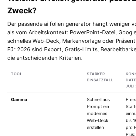
Zweck?
Der passende ai folien generator hängt weniger 
als vom Arbeitskontext: PowerPoint-Datei, Googl
schnelles Web-Deck, Markenvorlage oder Präsen
Für 2026 sind Export, Gratis-Limits, Bearbeitbar
die entscheidenden Kriterien.
TOOL
STARKER
KON
EINSATZFALL
DATE
JULI
Gamma
Schnell aus
Free
Prompt ein
Start
modernes
einm
Web-Deck
bis 1
erstellen
pro 
Plus