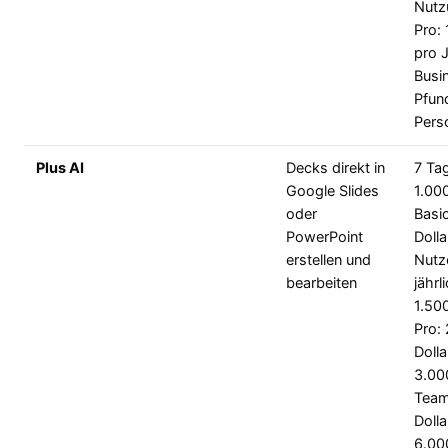
Nutz
Pro:
pro J
Busi
Pfun
Pers
Plus AI
Decks direkt in
7 Ta
Google Slides
1.000
oder
Basi
PowerPoint
Dolla
erstellen und
Nutz
bearbeiten
jährl
1.500
Pro:
Dolla
3.00
Team
Dolla
6.00