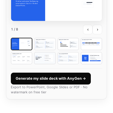
‹
›
1
/ 8
Generate my slide deck with AnyGen →
Export to PowerPoint, Google Slides or PDF · No
watermark on free tier