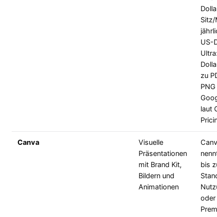
Dolla
Sitz
jährl
US-D
Ultr
Dolla
zu P
PNG
Goog
laut
Prici
Canva
Visuelle
Canv
Präsentationen
nenn
mit Brand Kit,
bis 
Bildern und
Stan
Animationen
Nutz
oder
Prem