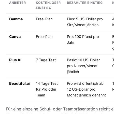
ANBIETER
KOSTENLOSER
BEZAHLTER EINSTIEG
EINSTIEG
Gamma
Free-Plan
Plus: 9 US-Dollar pro
4
Sitz/Monat jährlich
Canva
Free-Plan
Pro: 100 Pfund pro
Jahr
Plus AI
7 Tage Test
Basic: 10 US-Dollar
T
pro Nutzer/Monat
jährlich
Beautiful.ai
14 Tage Test
Pro wird öffentlich ab
T
für Pro oder
12 US-Dollar pro
P
Team
Monat jährlich genannt
Für eine einzelne Schul- oder Teampräsentation reicht ei