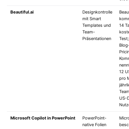
Beautiful.ai
Designkontrolle
Beaut
mit Smart
komm
Templates und
14 T
Team-
kost
Präsentationen
Test;
Blog
Prici
Komm
nenn
12 U
pro 
jährl
Team
US-D
Nutz
Microsoft Copilot in PowerPoint
PowerPoint-
Micr
native Folien
besc