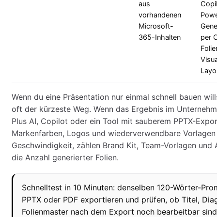
aus
Copil
vorhandenen
Powe
Microsoft-
Gene
365-Inhalten
per 
Folie
Visu
Layou
Wenn du eine Präsentation nur einmal schnell bauen wi
oft der kürzeste Weg. Wenn das Ergebnis im Unternehme
Plus AI, Copilot oder ein Tool mit sauberem PPTX-Expor
Markenfarben, Logos und wiederverwendbare Vorlagen w
Geschwindigkeit, zählen Brand Kit, Team-Vorlagen und
die Anzahl generierter Folien.
Schnelltest in 10 Minuten: denselben 120-Wörter-Prom
PPTX oder PDF exportieren und prüfen, ob Titel, Di
Folienmaster nach dem Export noch bearbeitbar sind