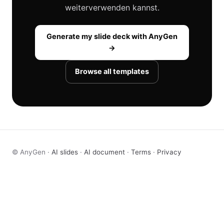
weiterverwenden kannst.
Generate my slide deck with AnyGen
→
Browse all templates
© AnyGen ·
AI slides
·
AI document
·
Terms
·
Privacy