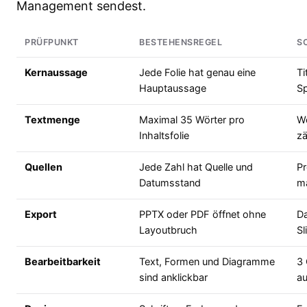
Management sendest.
PRÜFPUNKT
BESTEHENSREGEL
S
Kernaussage
Jede Folie hat genau eine
Ti
Hauptaussage
Sp
Textmenge
Maximal 35 Wörter pro
Wö
Inhaltsfolie
zä
Quellen
Jede Zahl hat Quelle und
Pr
Datumsstand
ma
Export
PPTX oder PDF öffnet ohne
Da
Layoutbruch
Sl
Bearbeitbarkeit
Text, Formen und Diagramme
3 
sind anklickbar
a